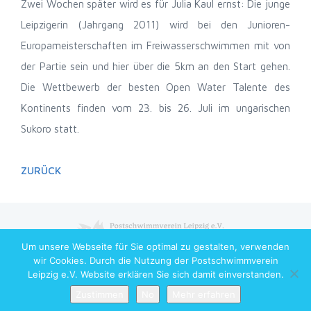
Zwei Wochen später wird es für Julia Kaul ernst: Die junge
Leipzigerin (Jahrgang 2011) wird bei den Junioren-
Europameisterschaften im Freiwasserschwimmen mit von
der Partie sein und hier über die 5km an den Start gehen.
Die Wettbewerb der besten Open Water Talente des
Kontinents finden vom 23. bis 26. Juli im ungarischen
Sukoro statt.
ZURÜCK
Um unsere Webseite für Sie optimal zu gestalten, verwenden
Copyright © 2026 Postschwimmverein Leipzig e.V. All Rights Reserved
wir Cookies. Durch die Nutzung der Postschwimmverein
Leipzig e.V. Website erklären Sie sich damit einverstanden.
Zustimmen
No
Mehr erfahren
Home
News
Wettkämpfe
Training
Mehr