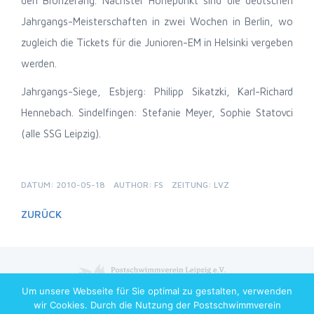
den Bronzerang. Nächster Höhepunkt sind die deutschen
Jahrgangs-Meisterschaften in zwei Wochen in Berlin, wo
zugleich die Tickets für die Junioren-EM in Helsinki vergeben
werden.
Jahrgangs-Siege, Esbjerg: Philipp Sikatzki, Karl-Richard
Hennebach. Sindelfingen: Stefanie Meyer, Sophie Statovci
(alle SSG Leipzig).
DATUM: 2010-05-18
AUTHOR: FS
ZEITUNG: LVZ
ZURÜCK
Um unsere Webseite für Sie optimal zu gestalten, verwenden
Copyright © 2026 Postschwimmverein Leipzig e.V. All Rights Reserved
wir Cookies. Durch die Nutzung der Postschwimmverein