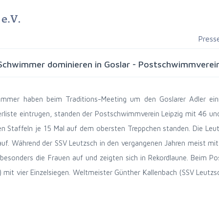
Press
Schwimmer dominieren in Goslar - Postschwimmverein 
wimmer haben beim Traditions-Meeting um den Goslarer Adler ei
egerliste eintrugen, standen der Postschwimmverein Leipzig mit 46 u
en Staffeln je 15 Mal auf dem obersten Treppchen standen. Die Leutz
auf. Während der SSV Leutzsch in den vergangenen Jahren meist mit
besonders die Frauen auf und zeigten sich in Rekordlaune. Beim Po
 mit vier Einzelsiegen. Weltmeister Günther Kallenbach (SSV Leutzs