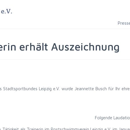
Press
erin erhält Auszeichnung
s Stadtsportbundes Leipzig e.V. wurde Jeannette Busch für Ihr ehre
Folgende Laudatio
 Tätigkeit als Trainerin im Postschwimmverein Leipzig e.V. im Janu