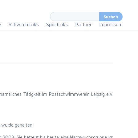
e
Schwimmlinks
Sportlinks
Partner
Impressum
namtliches Tätigkeit im Postschwimmverein Leipzig e.V.
 wurde gehalten:
ar 2003. Sie betreut bis heute eine Nachwuchsgruppe im