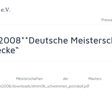
Press
2008**Deutsche Meistersc
ecke“
che Meisterschaften der Masters
dmm2008/downloads/dmm08_schwimmen_protokoll.pdf