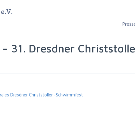
Press
 – 31. Dresdner Christstol
nales Dresdner Christstollen-Schwimmfest