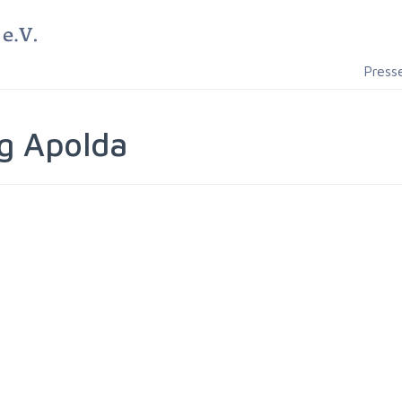
Press
g Apolda