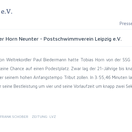
Press
r Horn Neunter - Postschwimmverein Leipzig e.V.
 von Weltrekordler Paul Biedermann hatte Tobias Horn von der SSG L
eine Chance auf einen Podestplatz. Zwar lag der 21-Jährige bis kn
er seinem hohen Anfangstempo Tribut zollen. In 3:55,46 Minuten l
er seine Bestleistung um vier und seine Vorlaufzeit um knapp zwei Se
FRANK SCHOBER
ZEITUNG: LVZ