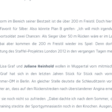
Norm im Bereich seiner Bestzeit ist die über 200 m Freistil. Doch hi
 Favorit für Silber. Also könnte Plan B greifen: „Ich will mich irgen
Sportsoldat zwei Chancen: Als Sieger über 50 m Rücken wäre er im La
Dubai aber kommen die 200 m Freistil wieder ins Spiel: Denn dor
tung des Staffel-Projektes London 2012 in den vergangen Tagen me
 Lisa Graf und
Juliane Reinhold
wollen in Wuppertal vorn mitmische
 Graf hat sich in den letzten Jahren Stück für Stück nach vorn
mmer-DM in Berlin. An gleicher Stelle deutete die Schkeuditzerin 
ier an, dass auf den Rückenstrecken nach überstandener Angina erneu
sie noch nicht so zufrieden. „Dabei dachte ich nach dem Sommer, das
raining steckte der Sportgymnasiastin noch in den Knochen. Ausger