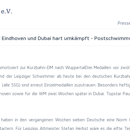
Press
für Eindhoven und Dubai hart umkämpft - Postschwimmve
otiviert zur Kurzbahn-DM nach WuppertalDrei Medaillen vor zwöl
rend der Leipziger Schwimmer ab heute bei den deutschen Kurzbah
(alle SSG) sind erneut Einzelmedaillen zuzutrauen. Besonders hefti
hoven sowie für die WM zwei Wochen später in Dubai. Topstar Paul
haben in den vergangenen Wochen sieben Deutsche eine Norm für 
Startern. Für Leipzigs Altmeister Stefan Herbst wäre es die elfte 