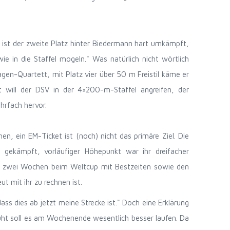
er ist der zweite Platz hinter Biedermann hart umkämpft,
dwie in die Staffel mogeln." Was natürlich nicht wörtlich
gen-Quartett, mit Platz vier über 50 m Freistil käme er
t will der DSV in der 4×200-m-Staffel angreifen, der
hrfach hervor.
n, ein EM-Ticket ist (noch) nicht das primäre Ziel. Die
 gekämpft, vorläufiger Höhepunkt war ihr dreifacher
vor zwei Wochen beim Weltcup mit Bestzeiten sowie den
t mit ihr zu rechnen ist.
s dies ab jetzt meine Strecke ist." Doch eine Erklärung
uht soll es am Wochenende wesentlich besser laufen. Da