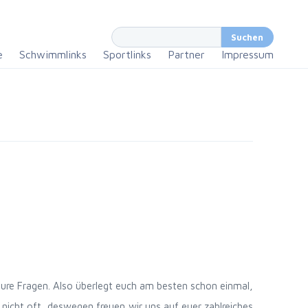
e
Schwimmlinks
Sportlinks
Partner
Impressum
eure Fragen. Also überlegt euch am besten schon einmal,
nicht oft, deswegen freuen wir uns auf euer zahlreiches