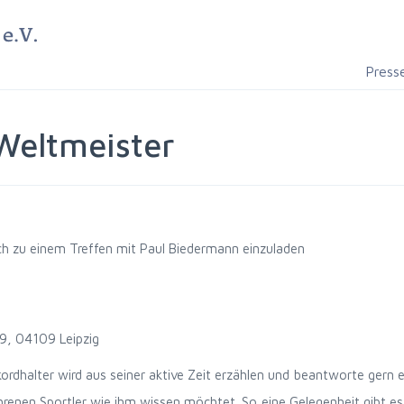
Press
 Weltmeister
ich zu einem Treffen mit Paul Biedermann einzuladen
59, 04109 Leipzig
ordhalter wird aus seiner aktive Zeit erzählen und beantworte gern 
renen Sportler wie ihm wissen möchtet. So eine Gelegenheit gibt es 