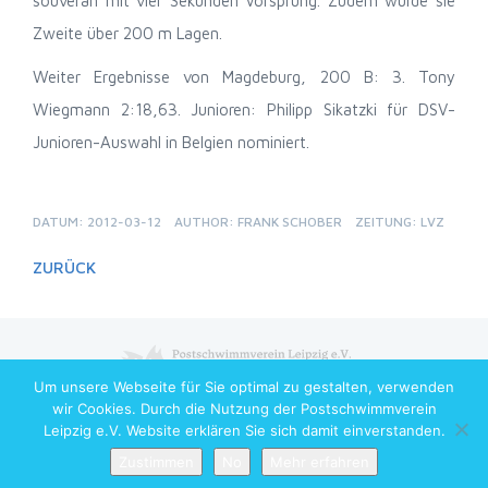
souverän mit vier Sekunden Vorsprung. Zudem wurde sie
Zweite über 200 m Lagen.
Weiter Ergebnisse von Magdeburg, 200 B: 3. Tony
Wiegmann 2:18,63. Junioren: Philipp Sikatzki für DSV-
Junioren-Auswahl in Belgien nominiert.
DATUM: 2012-03-12
AUTHOR: FRANK SCHOBER
ZEITUNG: LVZ
ZURÜCK
Um unsere Webseite für Sie optimal zu gestalten, verwenden
Copyright © 2026 Postschwimmverein Leipzig e.V. All Rights Reserved
wir Cookies. Durch die Nutzung der Postschwimmverein
Leipzig e.V. Website erklären Sie sich damit einverstanden.
Zustimmen
No
Mehr erfahren
Home
News
Wettkämpfe
Training
Mehr